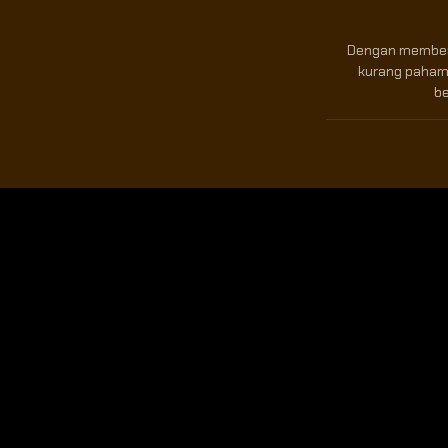
Dengan memberi
kurang paham 
be